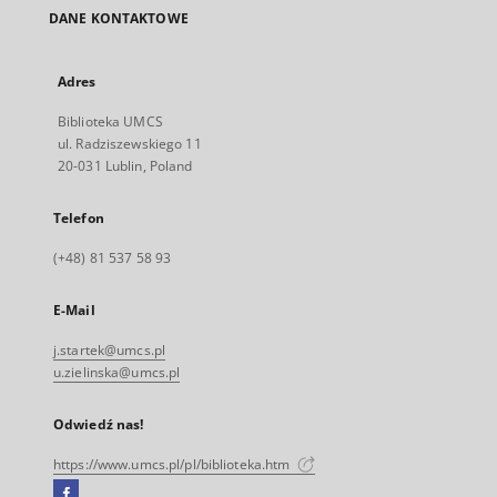
DANE KONTAKTOWE
Adres
Biblioteka UMCS
ul. Radziszewskiego 11
20-031 Lublin, Poland
Telefon
(+48) 81 537 58 93
E-Mail
j.startek@umcs.pl
u.zielinska@umcs.pl
Odwiedź nas!
https://www.umcs.pl/pl/biblioteka.htm
Facebook