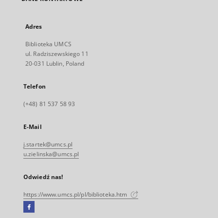
Adres
Biblioteka UMCS
ul. Radziszewskiego 11
20-031 Lublin, Poland
Telefon
(+48) 81 537 58 93
E-Mail
j.startek@umcs.pl
u.zielinska@umcs.pl
Odwiedź nas!
https://www.umcs.pl/pl/biblioteka.htm
Facebook
Link