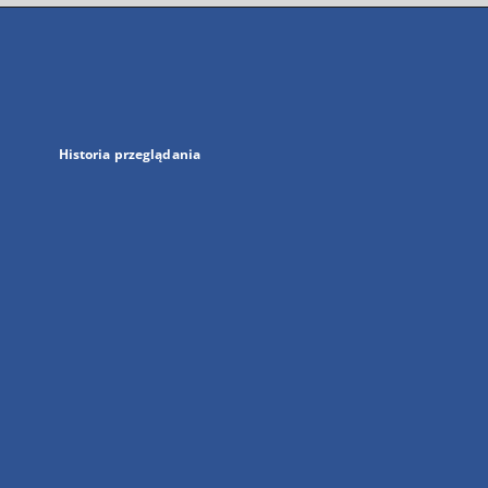
się
w
nowej
karcie
Historia przeglądania