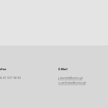
efon
E-Mail
8) 81 537 58 93
j.startek@umcs.pl
u.zielinska@umcs.pl