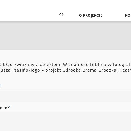
O PROJEKCIE
KO
ś błąd związany z obiektem: Wizualność Lublina w fotograf
usza Ptasińskiego – projekt Ośrodka Brama Grodzka „Teat
*
l
*
ntarz