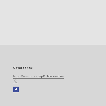
Odwiedź nas!
https://www.umcs.pl/pl/biblioteka.htm
Facebook
Link
zewnętrzny,
otworzy