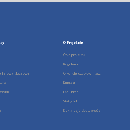
ksy
O Projekcie
Opis projektu
Regulamin
 i słowa kluczowe
O koncie użytkownika...
wca
Kontakt
asobu
O dLibrze...
Statystyki
a
Deklaracja dostępności