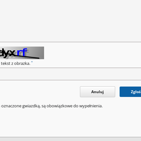
*
 tekst z obrazka.
Anuluj
Zgłoś
a oznaczone gwiazdką, są obowiązkowe do wypełnienia.