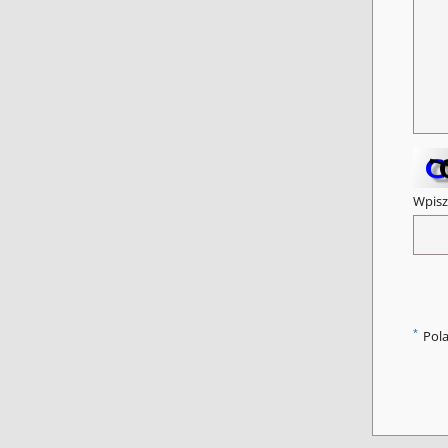
Wpisz
*
Pol