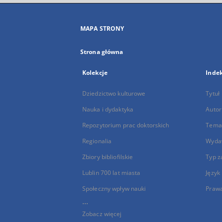
MAPA STRONY
Strona główna
Kolekcje
Inde
Dziedzictwo kulturowe
Tytuł
Nauka i dydaktyka
Autor
Repozytorium prac doktorskich
Temat
Regionalia
Wyda
Zbiory bibliofilskie
Typ z
Lublin 700 lat miasta
Język
Społeczny wpływ nauki
Praw
...
Zobacz więcej