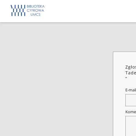
Zgło
Tade
”
E-mai
Kome