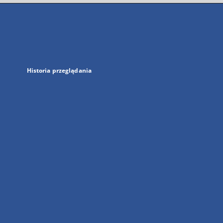
się
w
nowej
karcie
Historia przeglądania