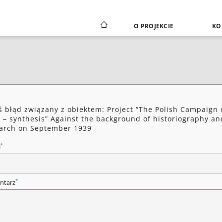
O PROJEKCIE
KO
ś błąd związany z obiektem: Project “The Polish Campaign 
 – synthesis” Against the background of historiography an
arch on September 1939
*
l
*
ntarz