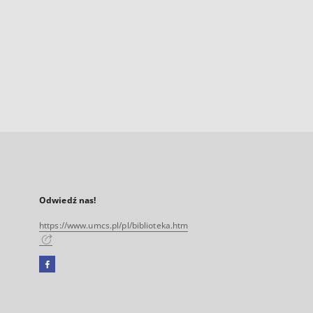
Odwiedź nas!
https://www.umcs.pl/pl/biblioteka.htm
Facebook
Link
zewnętrzny,
otworzy