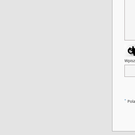
Wpisz
*
Pol