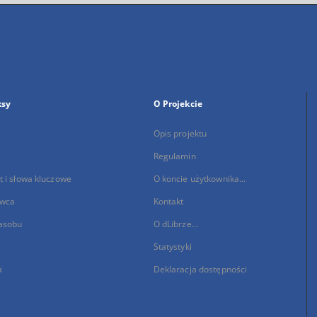
ksy
O Projekcie
Opis projektu
Regulamin
 i słowa kluczowe
O koncie użytkownika...
wca
Kontakt
asobu
O dLibrze...
Statystyki
a
Deklaracja dostępności