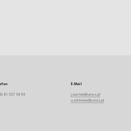
efon
E-Mail
8) 81 537 58 93
j.startek@umcs.pl
u.zielinska@umcs.pl