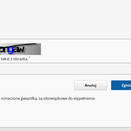
*
 tekst z obrazka.
Anuluj
Zgłoś
a oznaczone gwiazdką, są obowiązkowe do wypełnienia.