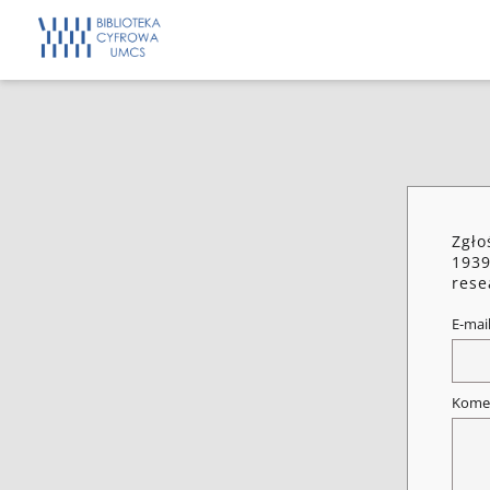
Zgło
1939
rese
E-mai
Kome