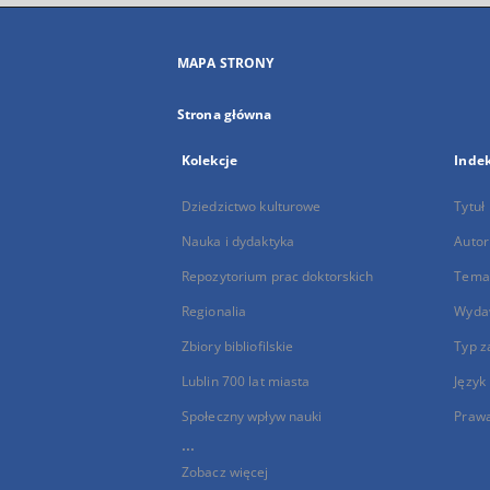
MAPA STRONY
Strona główna
Kolekcje
Inde
Dziedzictwo kulturowe
Tytuł
Nauka i dydaktyka
Autor
Repozytorium prac doktorskich
Temat
Regionalia
Wyda
Zbiory bibliofilskie
Typ z
Lublin 700 lat miasta
Język
Społeczny wpływ nauki
Praw
...
Zobacz więcej