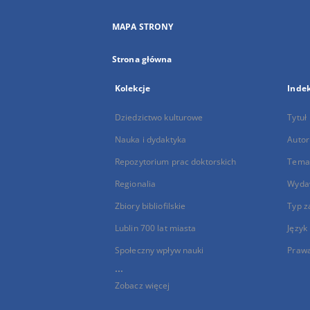
MAPA STRONY
Strona główna
Kolekcje
Inde
Dziedzictwo kulturowe
Tytuł
Nauka i dydaktyka
Autor
Repozytorium prac doktorskich
Temat
Regionalia
Wyda
Zbiory bibliofilskie
Typ z
Lublin 700 lat miasta
Język
Społeczny wpływ nauki
Praw
...
Zobacz więcej