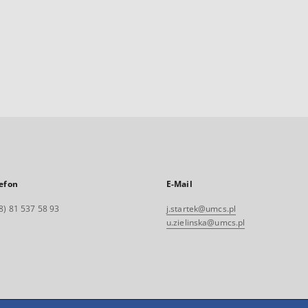
efon
E-Mail
8) 81 537 58 93
j.startek@umcs.pl
u.zielinska@umcs.pl