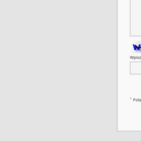
Wpisz
*
Pol