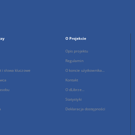
ksy
O Projekcie
Opis projektu
Regulamin
 i słowa kluczowe
O koncie użytkownika...
wca
Kontakt
asobu
O dLibrze...
Statystyki
a
Deklaracja dostępności