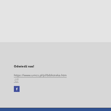
Odwiedź nas!
https://www.umcs.pl/pl/biblioteka.htm
Facebook
Link
zewnętrzny,
otworzy
się