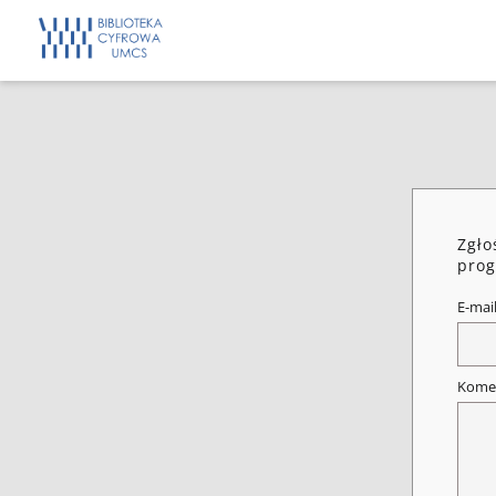
Zgło
prog
E-mai
Kome