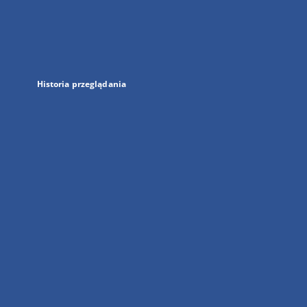
w
nowej
karcie
Historia przeglądania