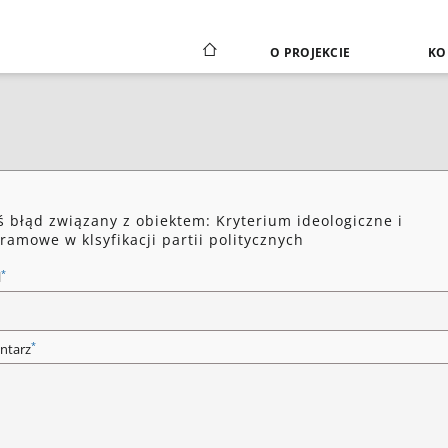
O PROJEKCIE
KO
ś błąd związany z obiektem: Kryterium ideologiczne i
ramowe w klsyfikacji partii politycznych
*
l
*
ntarz