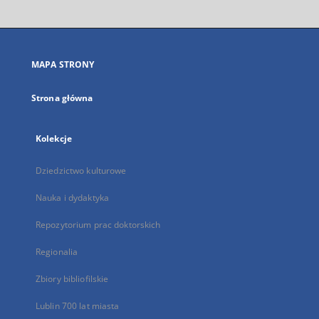
otworzy
się
w
nowej
MAPA STRONY
karcie
Strona główna
Kolekcje
Dziedzictwo kulturowe
Nauka i dydaktyka
Repozytorium prac doktorskich
Regionalia
Zbiory bibliofilskie
Lublin 700 lat miasta