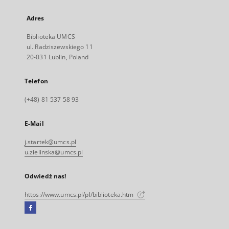
Adres
Biblioteka UMCS
ul. Radziszewskiego 11
20-031 Lublin, Poland
Telefon
(+48) 81 537 58 93
E-Mail
j.startek@umcs.pl
u.zielinska@umcs.pl
Odwiedź nas!
https://www.umcs.pl/pl/biblioteka.htm
Facebook
Link
zewnętrzny,