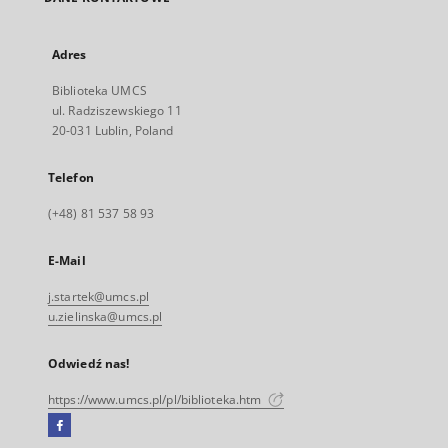
Adres
Biblioteka UMCS
ul. Radziszewskiego 11
20-031 Lublin, Poland
Telefon
(+48) 81 537 58 93
E-Mail
j.startek@umcs.pl
u.zielinska@umcs.pl
Odwiedź nas!
https://www.umcs.pl/pl/biblioteka.htm
Facebook
Link