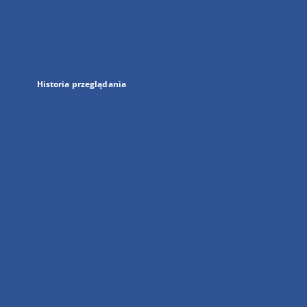
w
nowej
karcie
Historia przeglądania