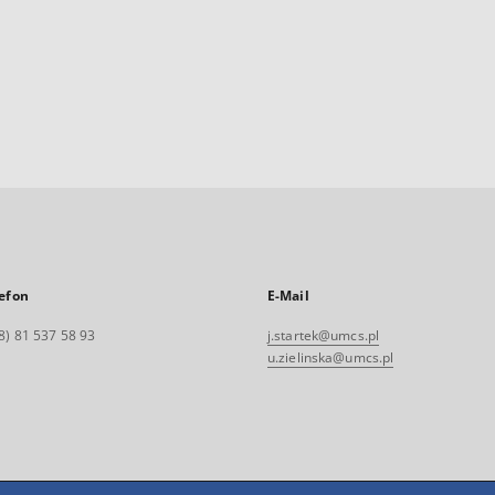
efon
E-Mail
8) 81 537 58 93
j.startek@umcs.pl
u.zielinska@umcs.pl