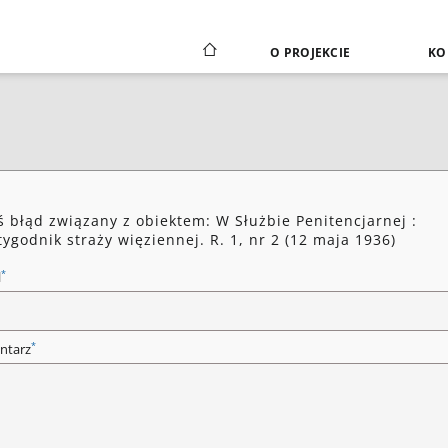
O PROJEKCIE
KO
ś błąd związany z obiektem: W Służbie Penitencjarnej :
ygodnik straży więziennej. R. 1, nr 2 (12 maja 1936)
*
l
*
ntarz