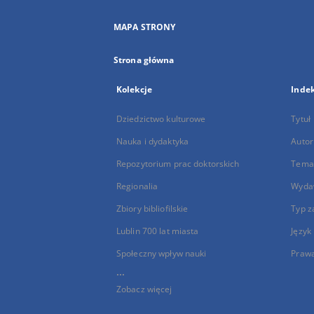
MAPA STRONY
Strona główna
Kolekcje
Inde
Dziedzictwo kulturowe
Tytuł
Nauka i dydaktyka
Autor
Repozytorium prac doktorskich
Temat
Regionalia
Wyda
Zbiory bibliofilskie
Typ z
Lublin 700 lat miasta
Język
Społeczny wpływ nauki
Praw
...
Zobacz więcej