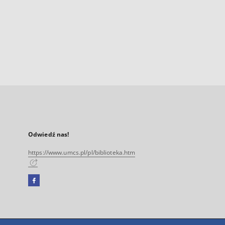
Odwiedź nas!
https://www.umcs.pl/pl/biblioteka.htm
Facebook
Link
zewnętrzny,
otworzy
się