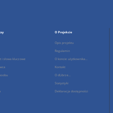
ksy
O Projekcie
Opis projektu
Regulamin
 i słowa kluczowe
O koncie użytkownika...
wca
Kontakt
asobu
O dLibrze...
Statystyki
a
Deklaracja dostępności