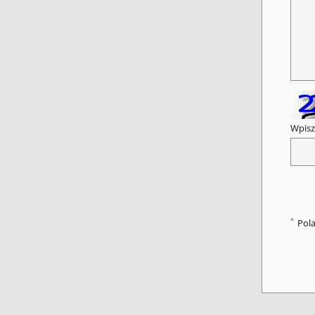
Wpisz
*
Pol