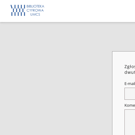
Zgło
dwut
E-mai
Kome