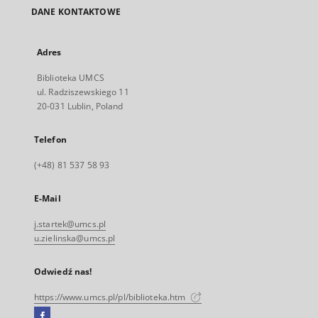
DANE KONTAKTOWE
Adres
Biblioteka UMCS
ul. Radziszewskiego 11
20-031 Lublin, Poland
Telefon
(+48) 81 537 58 93
E-Mail
j.startek@umcs.pl
u.zielinska@umcs.pl
Odwiedź nas!
https://www.umcs.pl/pl/biblioteka.htm
Facebook