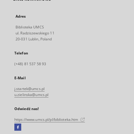
Adres
Biblioteka UMCS
ul. Radziszewskiego 11
20-031 Lublin, Poland
Telefon
(+48) 81 537 58 93
E-Mail
j.startek@umcs.pl
u.zielinska@umcs.pl
Odwiedź nas!
https://www.umcs.pl/pl/biblioteka.htm
Facebook
Link