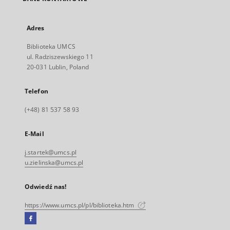
Adres
Biblioteka UMCS
ul. Radziszewskiego 11
20-031 Lublin, Poland
Telefon
(+48) 81 537 58 93
E-Mail
j.startek@umcs.pl
u.zielinska@umcs.pl
Odwiedź nas!
https://www.umcs.pl/pl/biblioteka.htm
Facebook
Link