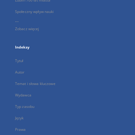
Lublin 700 lat miasta
Społeczny wpływ nauki
...
Zobacz więcej
Indeksy
Tytuł
Autor
Temat i słowa kluczowe
Wydawca
Typ zasobu
Język
Prawa