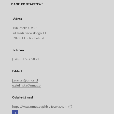
DANE KONTAKTOWE
Adres
Biblioteka UMCS
ul. Radziszewskiego 11
20-031 Lublin, Poland
Telefon
(+48) 81 537 58 93
E-Mail
j.startek@umcs.pl
u.zielinska@umcs.pl
Odwiedź nas!
https://www.umcs.pl/pl/biblioteka.htm
Facebook