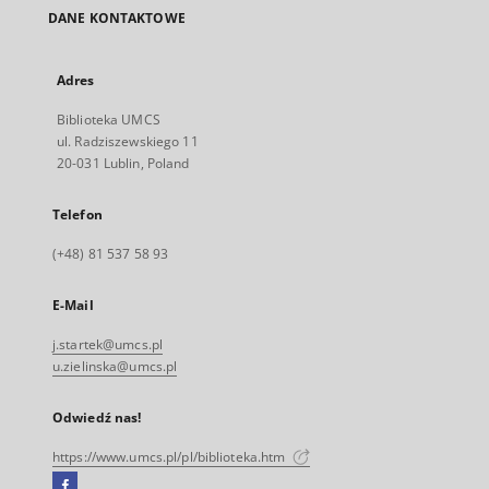
DANE KONTAKTOWE
Adres
Biblioteka UMCS
ul. Radziszewskiego 11
20-031 Lublin, Poland
Telefon
(+48) 81 537 58 93
E-Mail
j.startek@umcs.pl
u.zielinska@umcs.pl
Odwiedź nas!
https://www.umcs.pl/pl/biblioteka.htm
Facebook