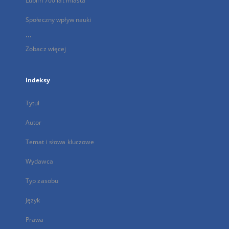
Lublin 700 lat miasta
Społeczny wpływ nauki
...
Zobacz więcej
Indeksy
Tytuł
Autor
Temat i słowa kluczowe
Wydawca
Typ zasobu
Język
Prawa