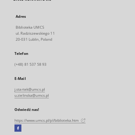
Adres
Biblioteka UMCS
ul. Radziszewskiego 11
20-031 Lublin, Poland
Telefon
(+48) 81 537 58 93
E-Mail
j.startek@umcs.pl
u.zielinska@umcs.pl
Odwiedź nas!
https://www.umcs.pl/pl/biblioteka.htm
Facebook
Link