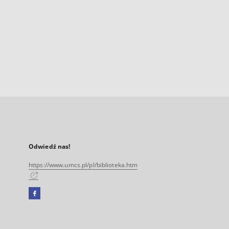
Odwiedź nas!
https://www.umcs.pl/pl/biblioteka.htm
Facebook
Link
zewnętrzny,
otworzy