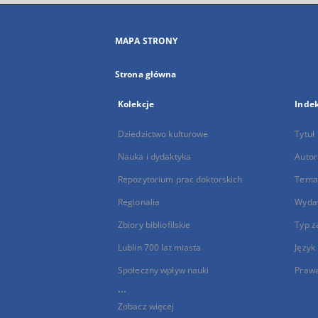
MAPA STRONY
Strona główna
Kolekcje
Inde
Dziedzictwo kulturowe
Tytuł
Nauka i dydaktyka
Autor
Repozytorium prac doktorskich
Temat
Regionalia
Wyda
Zbiory bibliofilskie
Typ z
Lublin 700 lat miasta
Język
Społeczny wpływ nauki
Praw
...
Zobacz więcej