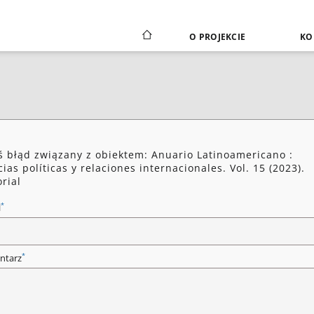
O PROJEKCIE
KO
ś błąd związany z obiektem: Anuario Latinoamericano :
cias políticas y relaciones internacionales. Vol. 15 (2023).
orial
*
l
*
ntarz