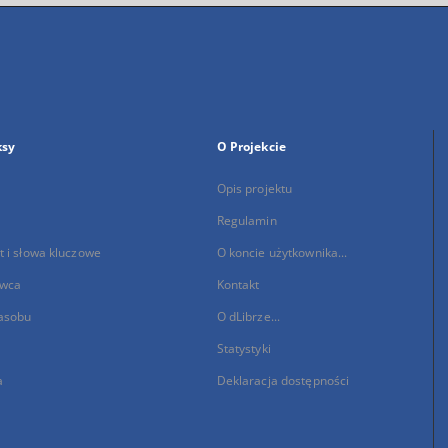
ksy
O Projekcie
Opis projektu
Regulamin
 i słowa kluczowe
O koncie użytkownika...
wca
Kontakt
asobu
O dLibrze...
Statystyki
a
Deklaracja dostępności