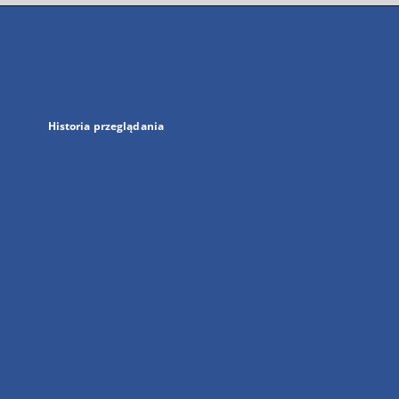
się
w
nowej
karcie
Historia przeglądania