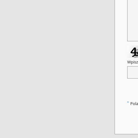
Wpisz
*
Pol