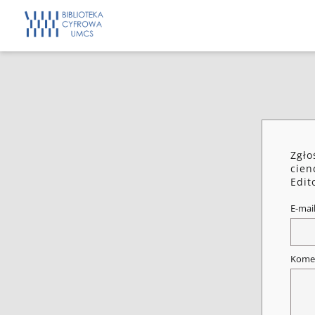
Zgło
cien
Edit
E-mai
Kome