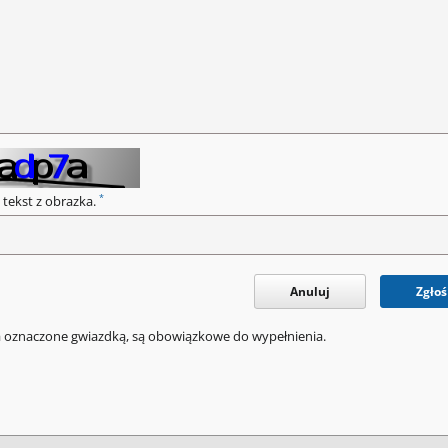
*
 tekst z obrazka.
Anuluj
Zgłoś
a oznaczone gwiazdką, są obowiązkowe do wypełnienia.