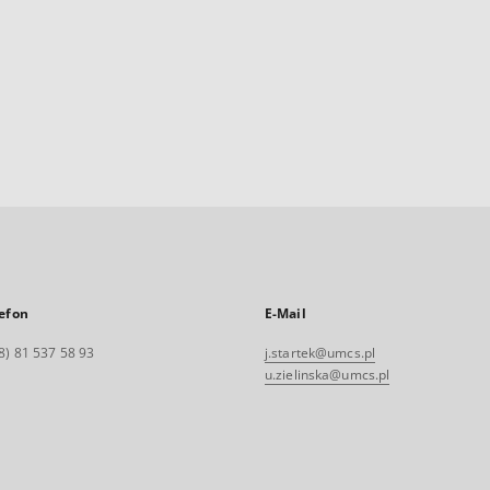
efon
E-Mail
8) 81 537 58 93
j.startek@umcs.pl
u.zielinska@umcs.pl