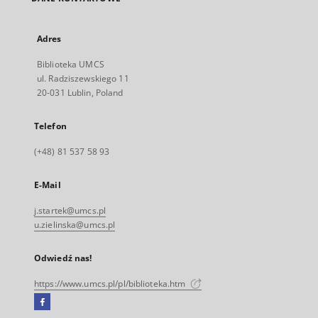
Adres
Biblioteka UMCS
ul. Radziszewskiego 11
20-031 Lublin, Poland
Telefon
(+48) 81 537 58 93
E-Mail
j.startek@umcs.pl
u.zielinska@umcs.pl
Odwiedź nas!
https://www.umcs.pl/pl/biblioteka.htm
Facebook
Link