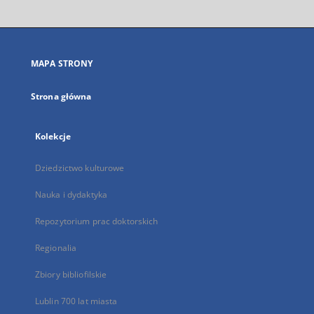
otworzy
się
w
nowej
MAPA STRONY
karcie
Strona główna
Kolekcje
Dziedzictwo kulturowe
Nauka i dydaktyka
Repozytorium prac doktorskich
Regionalia
Zbiory bibliofilskie
Lublin 700 lat miasta