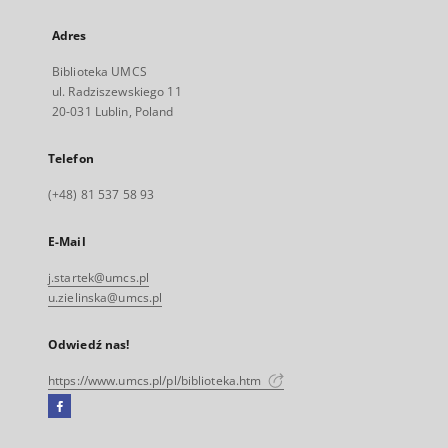
Adres
Biblioteka UMCS
ul. Radziszewskiego 11
20-031 Lublin, Poland
Telefon
(+48) 81 537 58 93
E-Mail
j.startek@umcs.pl
u.zielinska@umcs.pl
Odwiedź nas!
https://www.umcs.pl/pl/biblioteka.htm
Facebook
Link
zewnętrzny,