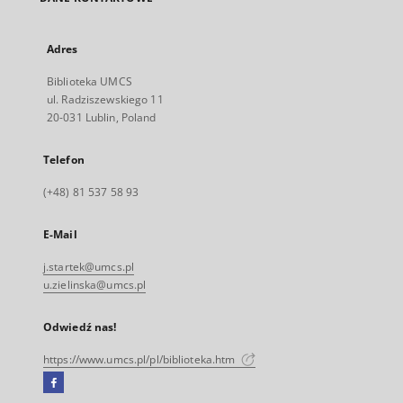
Adres
Biblioteka UMCS
ul. Radziszewskiego 11
20-031 Lublin, Poland
Telefon
(+48) 81 537 58 93
E-Mail
j.startek@umcs.pl
u.zielinska@umcs.pl
Odwiedź nas!
https://www.umcs.pl/pl/biblioteka.htm
Facebook
Link