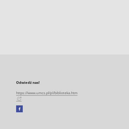
Odwiedź nas!
https://www.umcs.pl/pl/biblioteka.htm
Facebook
Link
zewnętrzny,
otworzy