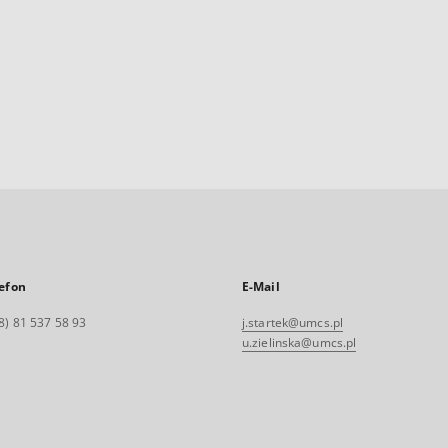
efon
E-Mail
8) 81 537 58 93
j.startek@umcs.pl
u.zielinska@umcs.pl