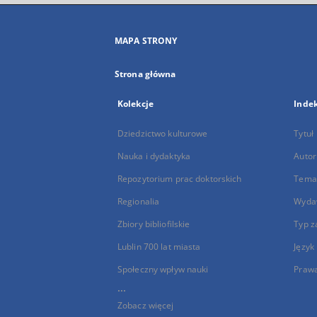
MAPA STRONY
Strona główna
Kolekcje
Inde
Dziedzictwo kulturowe
Tytuł
Nauka i dydaktyka
Autor
Repozytorium prac doktorskich
Temat
Regionalia
Wyda
Zbiory bibliofilskie
Typ z
Lublin 700 lat miasta
Język
Społeczny wpływ nauki
Praw
...
Zobacz więcej