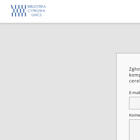
Zgło
komp
cere
E-mai
Kome