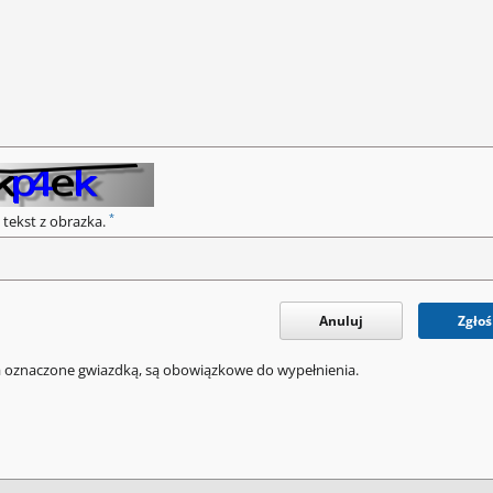
*
 tekst z obrazka.
Anuluj
Zgłoś
a oznaczone gwiazdką, są obowiązkowe do wypełnienia.