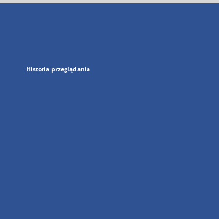
się
w
nowej
karcie
Historia przeglądania