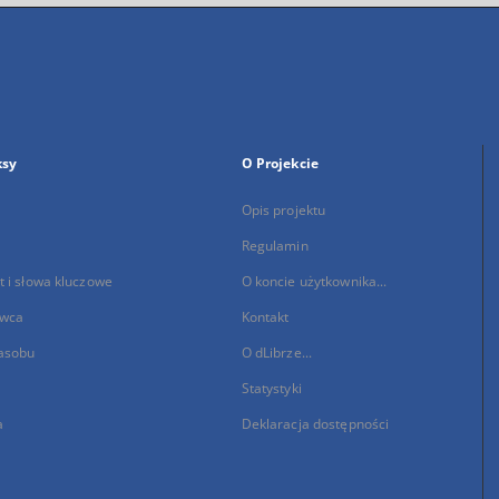
ksy
O Projekcie
Opis projektu
Regulamin
 i słowa kluczowe
O koncie użytkownika...
wca
Kontakt
asobu
O dLibrze...
Statystyki
a
Deklaracja dostępności