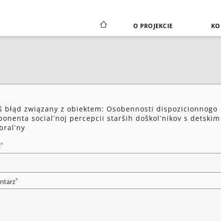
O PROJEKCIE
KO
ś błąd związany z obiektem: Osobennosti dispozicionnogo
onenta socialʹnoj percepcii starših doškolʹnikov s detskim
bralʹny
*
l
*
ntarz