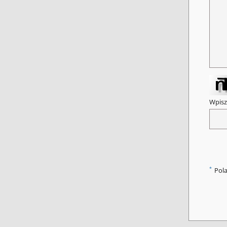
Wpisz
*
Pol