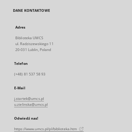
DANE KONTAKTOWE
Adres
Biblioteka UMCS
ul. Radziszewskiego 11
20-031 Lublin, Poland
Telefon
(+48) 81 537 58 93
E-Mail
j.startek@umcs.pl
u.zielinska@umcs.pl
Odwiedź nas!
https://www.umcs.pl/pl/biblioteka.htm