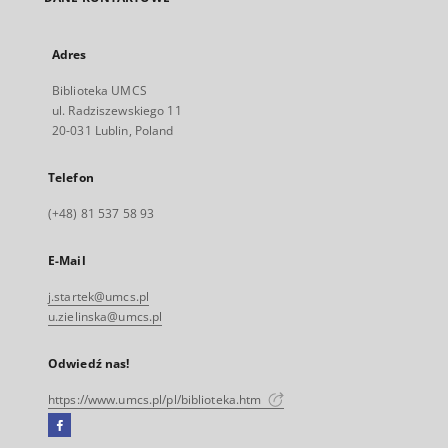
Adres
Biblioteka UMCS
ul. Radziszewskiego 11
20-031 Lublin, Poland
Telefon
(+48) 81 537 58 93
E-Mail
j.startek@umcs.pl
u.zielinska@umcs.pl
Odwiedź nas!
https://www.umcs.pl/pl/biblioteka.htm
Facebook
Link