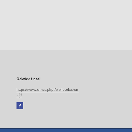
Odwiedź nas!
https://www.umcs.pl/pl/biblioteka.htm
Facebook
Link
zewnętrzny,
otworzy
się