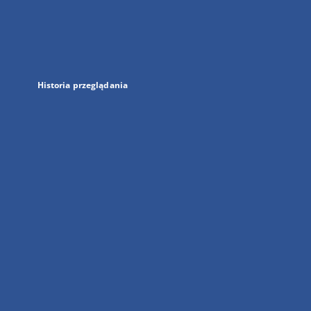
w
nowej
karcie
Historia przeglądania