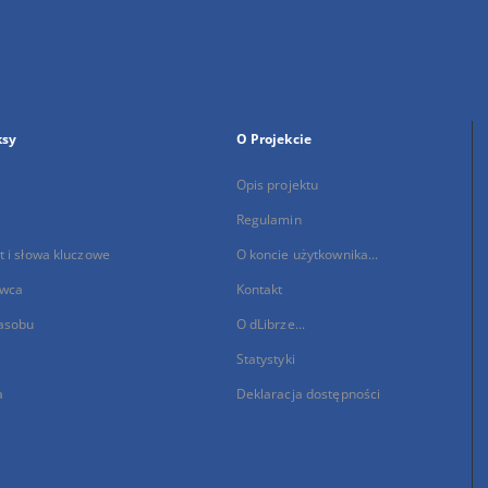
ksy
O Projekcie
Opis projektu
Regulamin
 i słowa kluczowe
O koncie użytkownika...
wca
Kontakt
asobu
O dLibrze...
Statystyki
a
Deklaracja dostępności