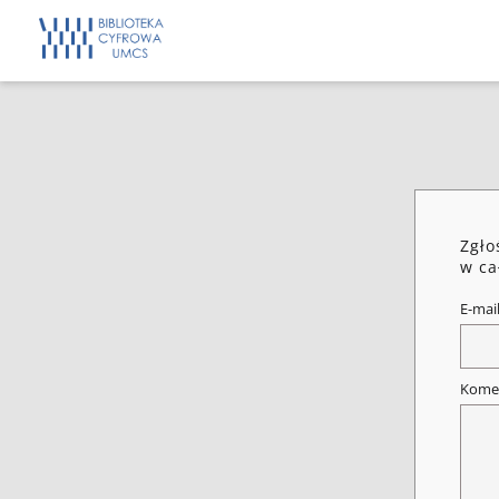
Zgło
w ca
E-mai
Kome