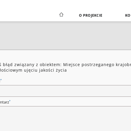
O PROJEKCIE
KO
ś błąd związany z obiektem: Miejsce postrzeganego krajob
łościowym ujęciu jakości życia
*
l
*
ntarz