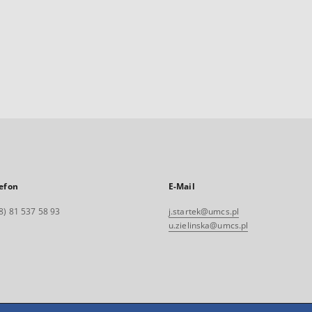
efon
E-Mail
8) 81 537 58 93
j.startek@umcs.pl
u.zielinska@umcs.pl