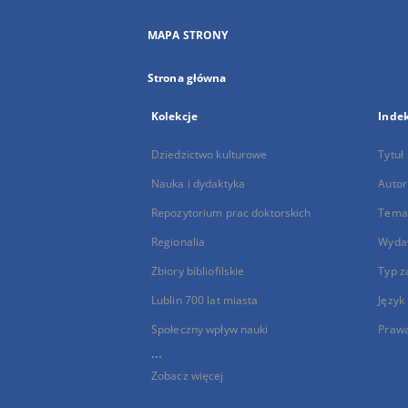
MAPA STRONY
Strona główna
Kolekcje
Inde
Dziedzictwo kulturowe
Tytuł
Nauka i dydaktyka
Autor
Repozytorium prac doktorskich
Temat
Regionalia
Wyda
Zbiory bibliofilskie
Typ z
Lublin 700 lat miasta
Język
Społeczny wpływ nauki
Praw
...
Zobacz więcej