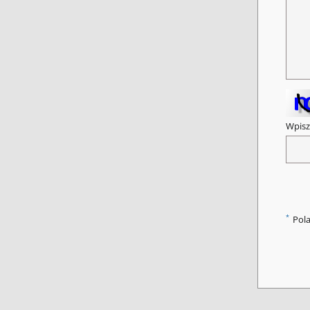
Wpisz
*
Pol