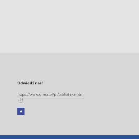
Odwiedź nas!
https://www.umcs.pl/pl/biblioteka.htm
Facebook
Link
zewnętrzny,
otworzy
się