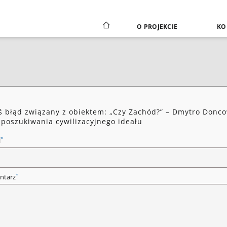
O PROJEKCIE
KO
ś błąd związany z obiektem: „Czy Zachód?” – Dmytro Donco
 poszukiwania cywilizacyjnego ideału
*
l
*
ntarz