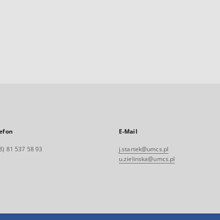
efon
E-Mail
8) 81 537 58 93
j.startek@umcs.pl
u.zielinska@umcs.pl