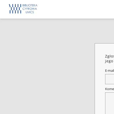
Zgło
jego
E-mai
Kome