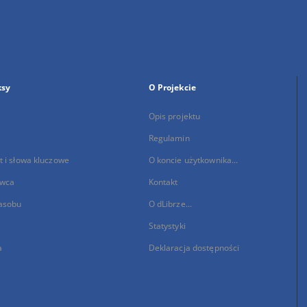
ksy
O Projekcie
Opis projektu
Regulamin
 i słowa kluczowe
O koncie użytkownika...
wca
Kontakt
asobu
O dLibrze...
Statystyki
a
Deklaracja dostępności