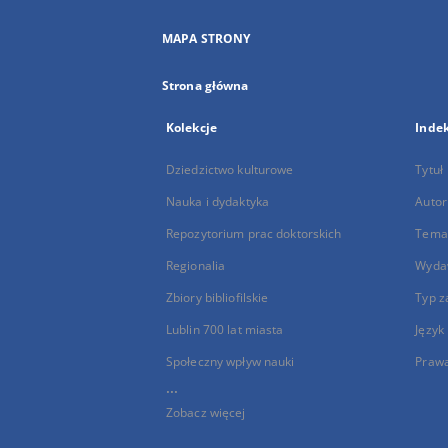
MAPA STRONY
Strona główna
Kolekcje
Inde
Dziedzictwo kulturowe
Tytuł
Nauka i dydaktyka
Autor
Repozytorium prac doktorskich
Temat
Regionalia
Wyda
Zbiory bibliofilskie
Typ z
Lublin 700 lat miasta
Język
Społeczny wpływ nauki
Praw
...
Zobacz więcej