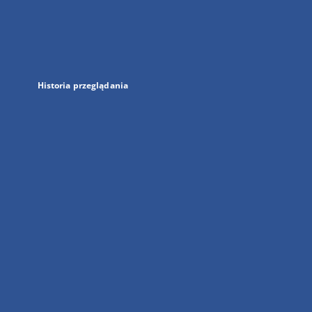
w
nowej
karcie
Historia przeglądania