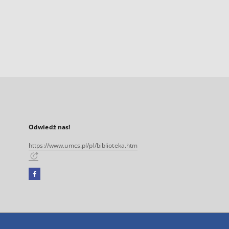
Odwiedź nas!
https://www.umcs.pl/pl/biblioteka.htm
Facebook
Link
zewnętrzny,
otworzy
się
w