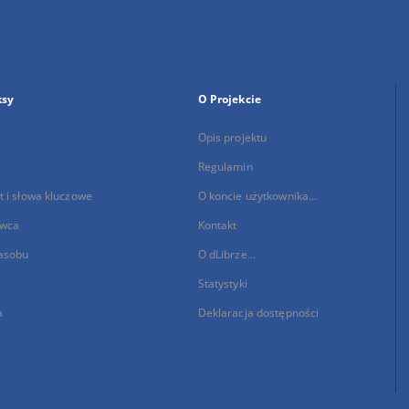
ksy
O Projekcie
Opis projektu
Regulamin
 i słowa kluczowe
O koncie użytkownika...
wca
Kontakt
asobu
O dLibrze...
Statystyki
a
Deklaracja dostępności