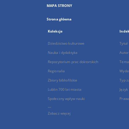
MAPA STRONY
Strona główna
Kolekcje
Inde
Dziedzictwo kulturowe
Tytuł
Nauka i dydaktyka
Autor
Repozytorium prac doktorskich
Temat
Regionalia
Wyda
Zbiory bibliofilskie
Typ z
Lublin 700 lat miasta
Język
Społeczny wpływ nauki
Praw
...
Zobacz więcej