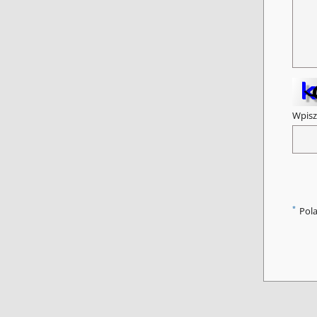
Wpisz
*
Pol