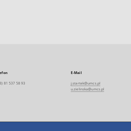
efon
E-Mail
8) 81 537 58 93
j.startek@umcs.pl
u.zielinska@umcs.pl