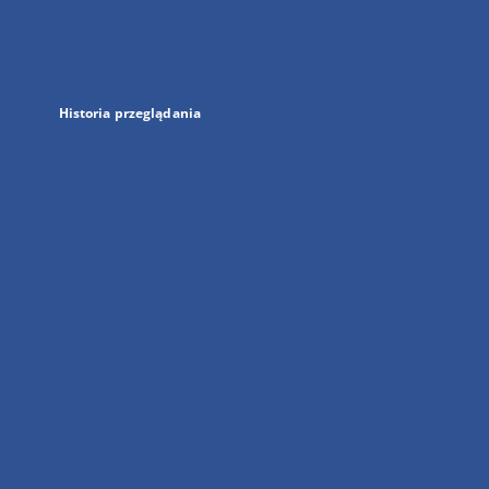
nowej
karcie
Historia przeglądania