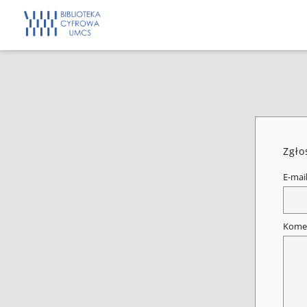
Zgło
E-mai
Kome