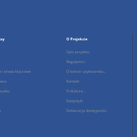
ksy
O Projekcie
Opis projektu
Regulamin
 i słowa kluczowe
O koncie użytkownika...
wca
Kontakt
asobu
O dLibrze...
Statystyki
a
Deklaracja dostępności