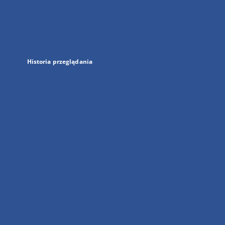
w
nowej
karcie
Historia przeglądania