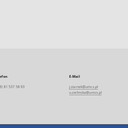
efon
E-Mail
8) 81 537 58 93
j.startek@umcs.pl
u.zielinska@umcs.pl