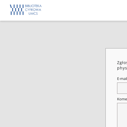
Zgło
phys
E-mai
Kome