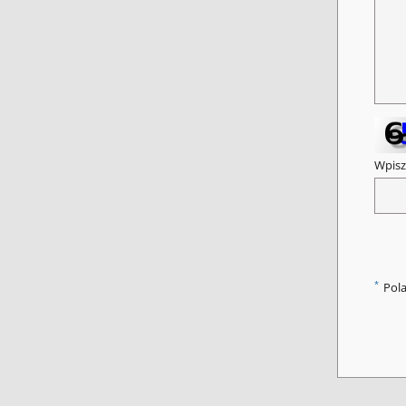
Wpisz
*
Pol