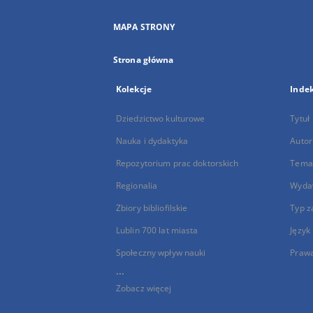
MAPA STRONY
Strona główna
Kolekcje
Inde
Dziedzictwo kulturowe
Tytuł
Nauka i dydaktyka
Autor
Repozytorium prac doktorskich
Temat
Regionalia
Wyda
Zbiory bibliofilskie
Typ z
Lublin 700 lat miasta
Język
Społeczny wpływ nauki
Praw
...
Zobacz więcej