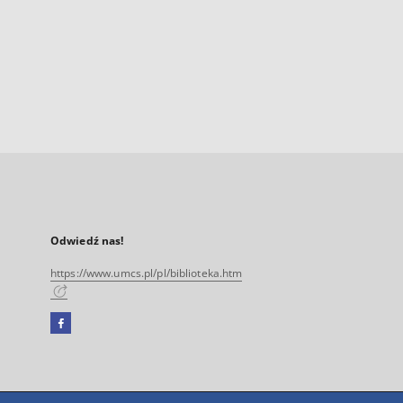
Odwiedź nas!
https://www.umcs.pl/pl/biblioteka.htm
Facebook
Link
zewnętrzny,
otworzy
się