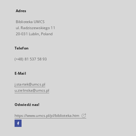
Adres
Biblioteka UMCS
ul. Radziszewskiego 11
20-031 Lublin, Poland
Telefon
(+48) 81 537 58 93
E-Mail
j.startek@umcs.pl
u.zielinska@umcs.pl
Odwiedź nas!
https://www.umcs.pl/pl/biblioteka.htm
Facebook
Link
zewnętrzny,