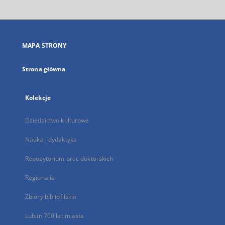
otworzy
się
w
nowej
MAPA STRONY
karcie
Strona główna
Kolekcje
Dziedzictwo kulturowe
Nauka i dydaktyka
Repozytorium prac doktorskich
Regionalia
Zbiory bibliofilskie
Lublin 700 lat miasta