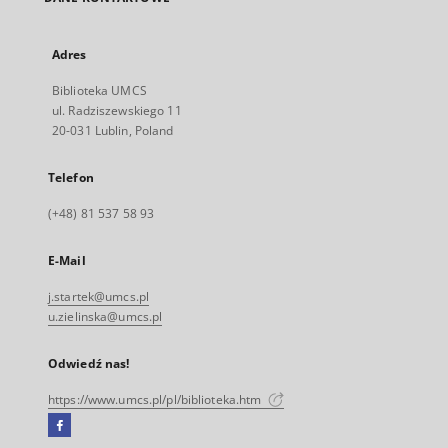
Adres
Biblioteka UMCS
ul. Radziszewskiego 11
20-031 Lublin, Poland
Telefon
(+48) 81 537 58 93
E-Mail
j.startek@umcs.pl
u.zielinska@umcs.pl
Odwiedź nas!
https://www.umcs.pl/pl/biblioteka.htm
Facebook
Link