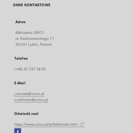
DANE KONTAKTOWE
Adres
Biblioteka UMCS
ul. Radziszewskiego 11
20-031 Lublin, Poland
Telefon
(+48) 81 537 58 93
E-Mail
j.startek@umcs.pl
u.zielinska@umcs.pl
Odwiedź nas!
https://www.umcs.pl/pl/biblioteka.htm
Facebook