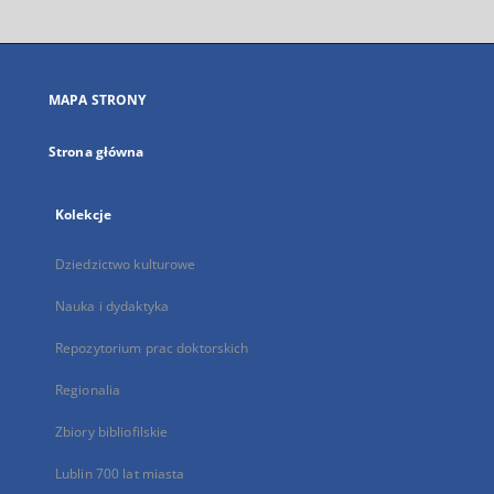
otworzy
się
w
nowej
MAPA STRONY
karcie
Strona główna
Kolekcje
Dziedzictwo kulturowe
Nauka i dydaktyka
Repozytorium prac doktorskich
Regionalia
Zbiory bibliofilskie
Lublin 700 lat miasta