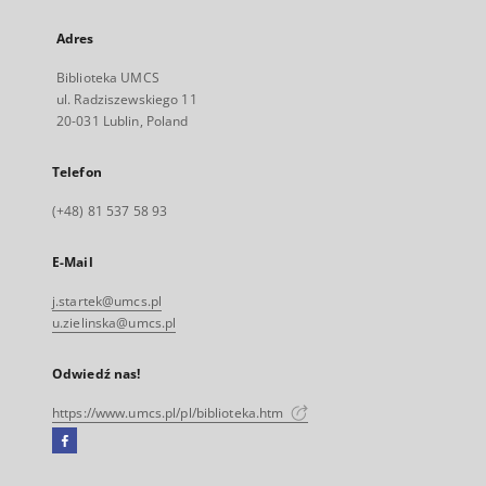
Adres
Biblioteka UMCS
ul. Radziszewskiego 11
20-031 Lublin, Poland
Telefon
(+48) 81 537 58 93
E-Mail
j.startek@umcs.pl
u.zielinska@umcs.pl
Odwiedź nas!
https://www.umcs.pl/pl/biblioteka.htm
Facebook
Link
zewnętrzny,