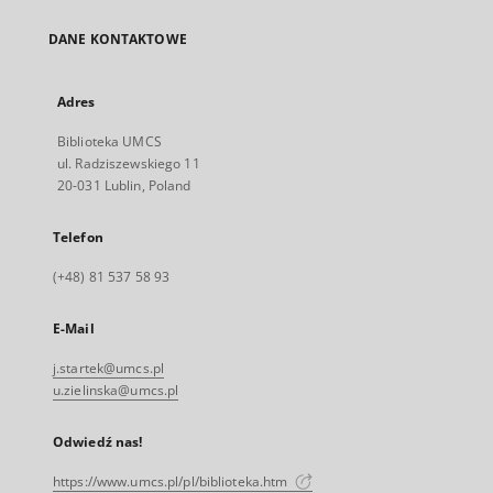
DANE KONTAKTOWE
Adres
Biblioteka UMCS
ul. Radziszewskiego 11
20-031 Lublin, Poland
Telefon
(+48) 81 537 58 93
E-Mail
j.startek@umcs.pl
u.zielinska@umcs.pl
Odwiedź nas!
https://www.umcs.pl/pl/biblioteka.htm