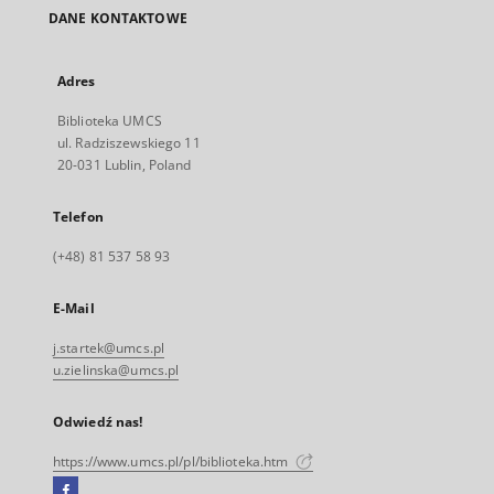
DANE KONTAKTOWE
Adres
Biblioteka UMCS
ul. Radziszewskiego 11
20-031 Lublin, Poland
Telefon
(+48) 81 537 58 93
E-Mail
j.startek@umcs.pl
u.zielinska@umcs.pl
Odwiedź nas!
https://www.umcs.pl/pl/biblioteka.htm
Facebook