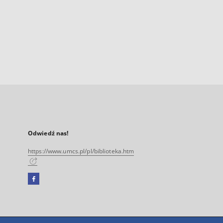
Odwiedź nas!
https://www.umcs.pl/pl/biblioteka.htm
Facebook
Link
zewnętrzny,
otworzy
się