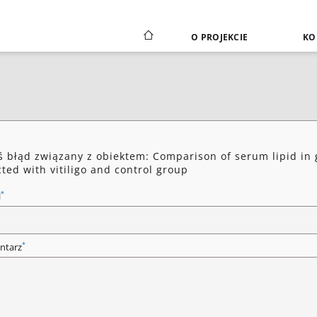
O PROJEKCIE
KO
ś błąd związany z obiektem: Comparison of serum lipid in g
cted with vitiligo and control group
*
l
*
ntarz