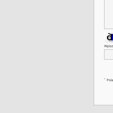
Wpisz
*
Pol