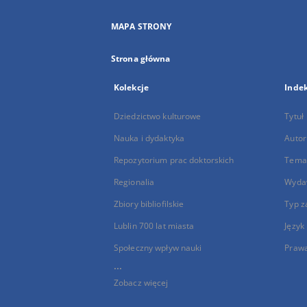
MAPA STRONY
Strona główna
Kolekcje
Inde
Dziedzictwo kulturowe
Tytuł
Nauka i dydaktyka
Autor
Repozytorium prac doktorskich
Temat
Regionalia
Wyda
Zbiory bibliofilskie
Typ z
Lublin 700 lat miasta
Język
Społeczny wpływ nauki
Praw
...
Zobacz więcej