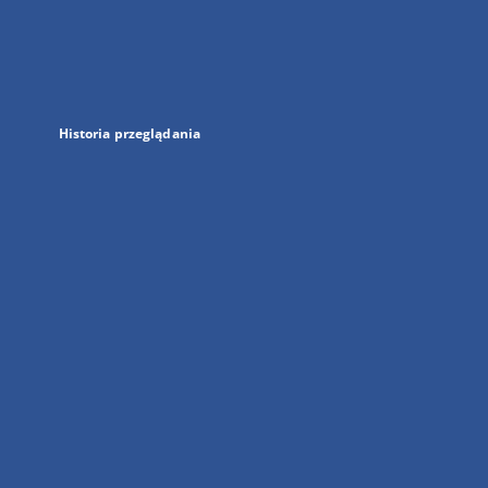
w
nowej
karcie
Historia przeglądania