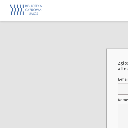
Zgło
affe
E-mai
Kome