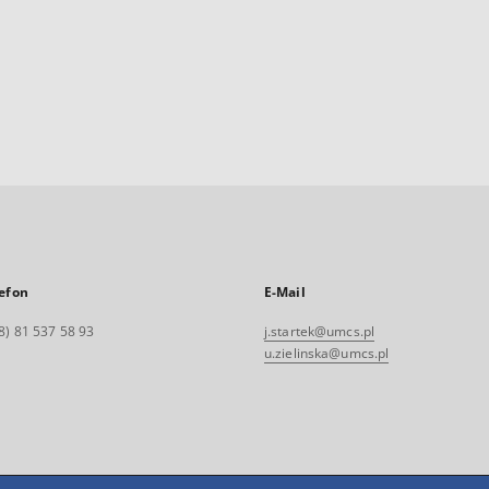
efon
E-Mail
8) 81 537 58 93
j.startek@umcs.pl
u.zielinska@umcs.pl