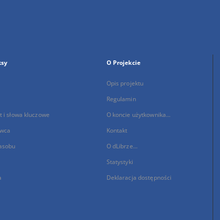
ksy
O Projekcie
Opis projektu
Regulamin
 i słowa kluczowe
O koncie użytkownika...
wca
Kontakt
asobu
O dLibrze...
Statystyki
a
Deklaracja dostępności