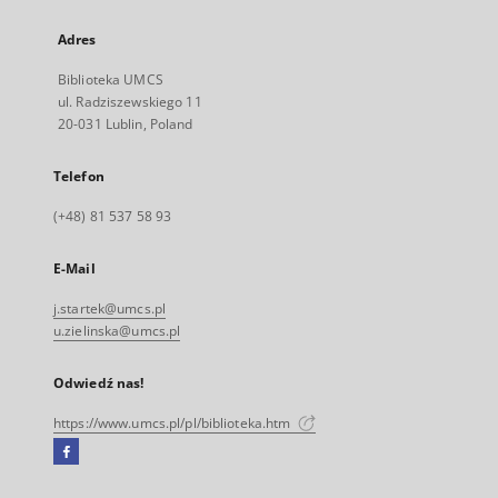
Adres
Biblioteka UMCS
ul. Radziszewskiego 11
20-031 Lublin, Poland
Telefon
(+48) 81 537 58 93
E-Mail
j.startek@umcs.pl
u.zielinska@umcs.pl
Odwiedź nas!
https://www.umcs.pl/pl/biblioteka.htm
Facebook
Link
zewnętrzny,