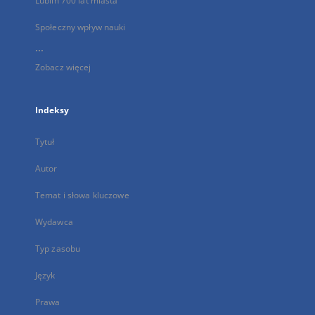
Lublin 700 lat miasta
Społeczny wpływ nauki
...
Zobacz więcej
Indeksy
Tytuł
Autor
Temat i słowa kluczowe
Wydawca
Typ zasobu
Język
Prawa