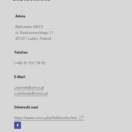
Adres
Biblioteka UMCS
ul. Radziszewskiego 11
20-031 Lublin, Poland
Telefon
(+48) 81 537 58 93
E-Mail
j.startek@umcs.pl
u.zielinska@umcs.pl
Odwiedź nas!
https://www.umcs.pl/pl/biblioteka.htm
Facebook
Link