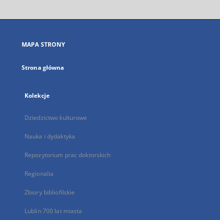
otworzy
się
w
nowej
MAPA STRONY
karcie
Strona główna
Kolekcje
Dziedzictwo kulturowe
Nauka i dydaktyka
Repozytorium prac doktorskich
Regionalia
Zbiory bibliofilskie
Lublin 700 lat miasta