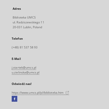
Adres
Biblioteka UMCS
ul. Radziszewskiego 11
20-031 Lublin, Poland
Telefon
(+48) 81 537 58 93
E-Mail
j.startek@umcs.pl
u.zielinska@umcs.pl
Odwiedź nas!
https://www.umcs.pl/pl/biblioteka.htm
Facebook
Link
zewnętrzny,