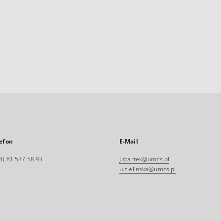
efon
E-Mail
8) 81 537 58 93
j.startek@umcs.pl
u.zielinska@umcs.pl