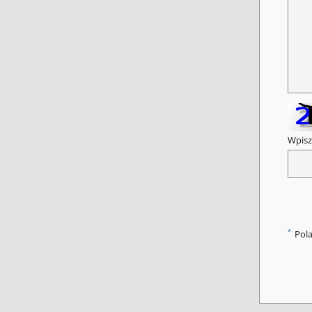
Wpisz
*
Pol