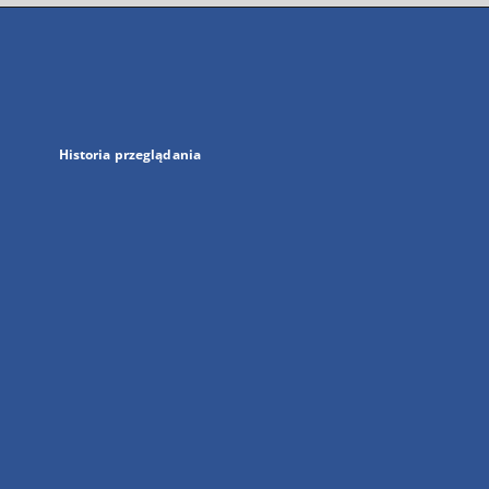
się
w
nowej
karcie
Historia przeglądania