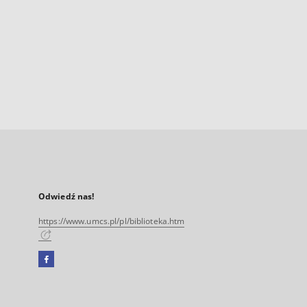
Odwiedź nas!
https://www.umcs.pl/pl/biblioteka.htm
Facebook
Link
zewnętrzny,
otworzy