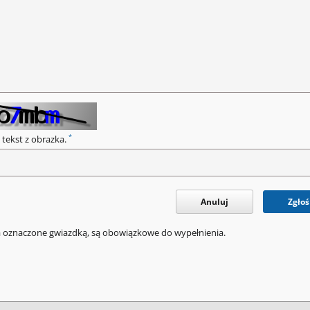
*
 tekst z obrazka.
Anuluj
Zgłoś
a oznaczone gwiazdką, są obowiązkowe do wypełnienia.