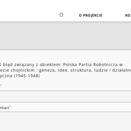
O PROJEKCIE
KO
ś błąd związany z obiektem: Polska Partia Robotnicza w
ecie chojnickim : geneza, idee, struktura, ludzie i działaln
tyczna (1945-1948)
*
l
*
ntarz