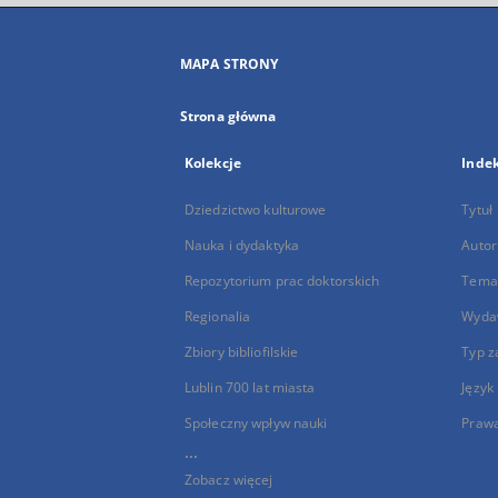
MAPA STRONY
Strona główna
Kolekcje
Inde
Dziedzictwo kulturowe
Tytuł
Nauka i dydaktyka
Autor
Repozytorium prac doktorskich
Temat
Regionalia
Wyda
Zbiory bibliofilskie
Typ z
Lublin 700 lat miasta
Język
Społeczny wpływ nauki
Praw
...
Zobacz więcej