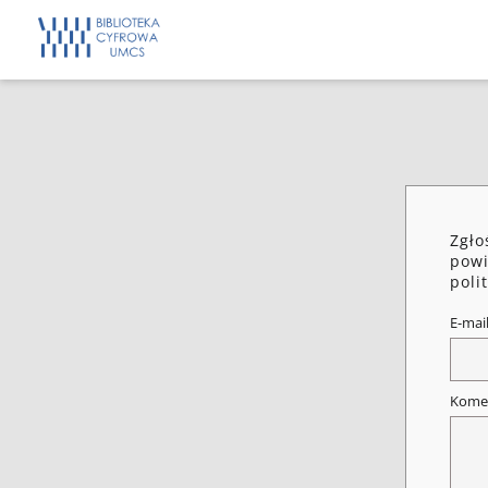
Zgło
powi
poli
E-mai
Kome