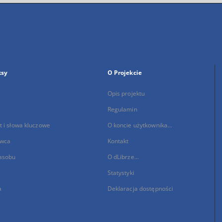
ksy
O Projekcie
Opis projektu
Regulamin
 i słowa kluczowe
O koncie użytkownika...
wca
Kontakt
asobu
O dLibrze...
Statystyki
a
Deklaracja dostępności