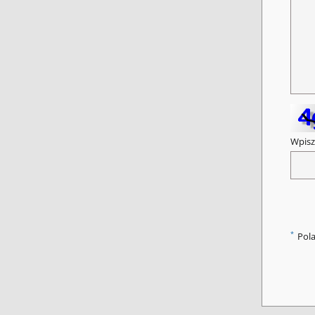
Wpisz
*
Pol