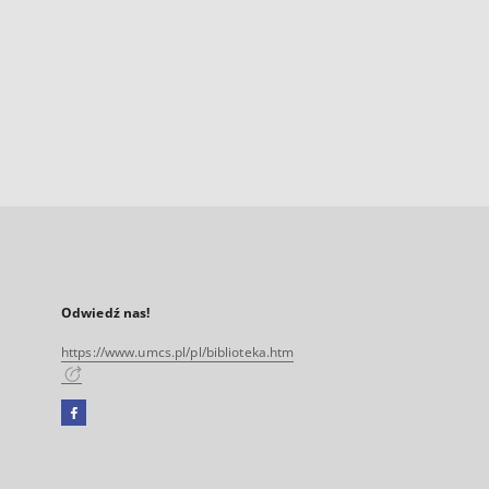
Odwiedź nas!
https://www.umcs.pl/pl/biblioteka.htm
Facebook
Link
zewnętrzny,
otworzy