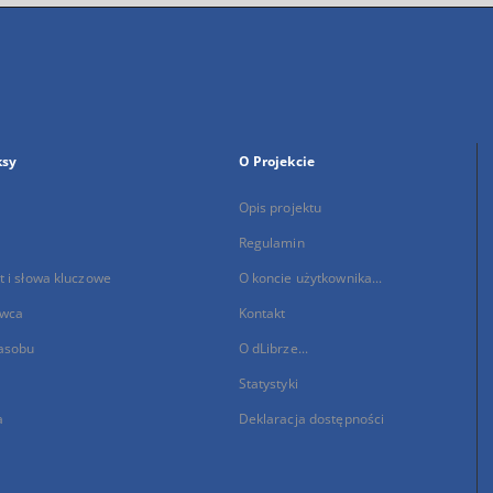
ksy
O Projekcie
Opis projektu
Regulamin
 i słowa kluczowe
O koncie użytkownika...
wca
Kontakt
asobu
O dLibrze...
Statystyki
a
Deklaracja dostępności