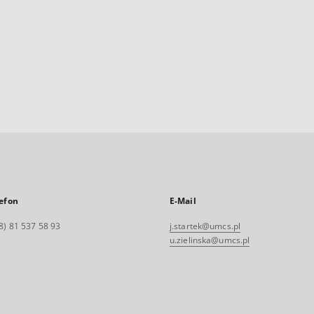
efon
E-Mail
8) 81 537 58 93
j.startek@umcs.pl
u.zielinska@umcs.pl