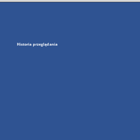
się
w
nowej
karcie
Historia przeglądania