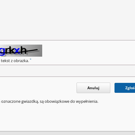
*
 tekst z obrazka.
Anuluj
Zgłoś
a oznaczone gwiazdką, są obowiązkowe do wypełnienia.