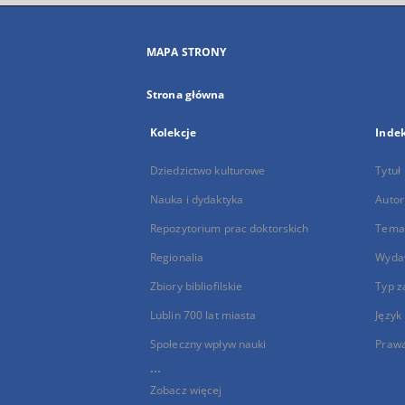
MAPA STRONY
Strona główna
Kolekcje
Inde
Dziedzictwo kulturowe
Tytuł
Nauka i dydaktyka
Autor
Repozytorium prac doktorskich
Temat
Regionalia
Wyda
Zbiory bibliofilskie
Typ z
Lublin 700 lat miasta
Język
Społeczny wpływ nauki
Praw
...
Zobacz więcej