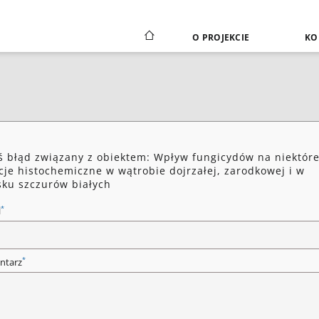
O PROJEKCIE
KO
ś błąd związany z obiektem: Wpływ fungicydów na niektór
cje histochemiczne w wątrobie dojrzałej, zarodkowej i w
sku szczurów białych
*
l
*
ntarz