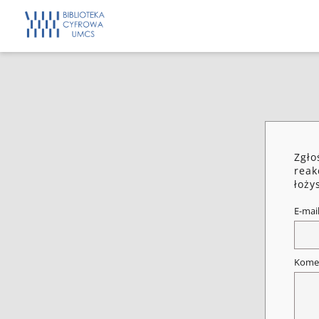
Zgło
reak
łoży
E-mai
Kome