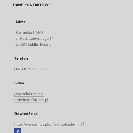
DANE KONTAKTOWE
Adres
Biblioteka UMCS
ul. Radziszewskiego 11
20-031 Lublin, Poland
Telefon
(+48) 81 537 58 93
E-Mail
j.startek@umcs.pl
u.zielinska@umcs.pl
Odwiedź nas!
https://www.umcs.pl/pl/biblioteka.htm
Facebook