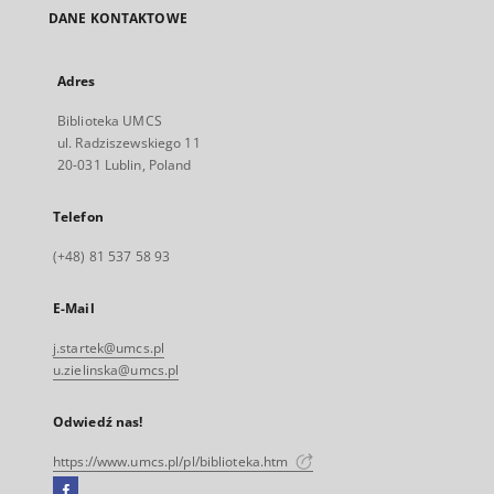
DANE KONTAKTOWE
Adres
Biblioteka UMCS
ul. Radziszewskiego 11
20-031 Lublin, Poland
Telefon
(+48) 81 537 58 93
E-Mail
j.startek@umcs.pl
u.zielinska@umcs.pl
Odwiedź nas!
https://www.umcs.pl/pl/biblioteka.htm
Facebook