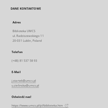
DANE KONTAKTOWE
Adres
Biblioteka UMCS
ul. Radziszewskiego 11
20-031 Lublin, Poland
Telefon
(+48) 81 537 58 93
E-Mail
j.startek@umcs.pl
u.zielinska@umcs.pl
Odwiedź nas!
https://www.umcs.pl/pl/biblioteka.htm