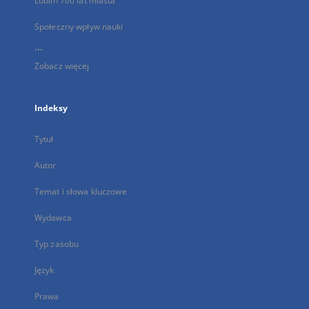
Lublin 700 lat miasta
Społeczny wpływ nauki
...
Zobacz więcej
Indeksy
Tytuł
Autor
Temat i słowa kluczowe
Wydawca
Typ zasobu
Język
Prawa