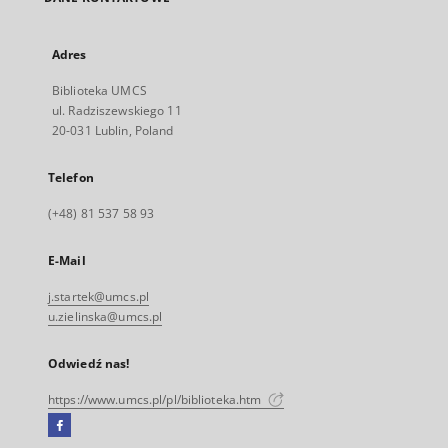
Adres
Biblioteka UMCS
ul. Radziszewskiego 11
20-031 Lublin, Poland
Telefon
(+48) 81 537 58 93
E-Mail
j.startek@umcs.pl
u.zielinska@umcs.pl
Odwiedź nas!
https://www.umcs.pl/pl/biblioteka.htm
Facebook
Link