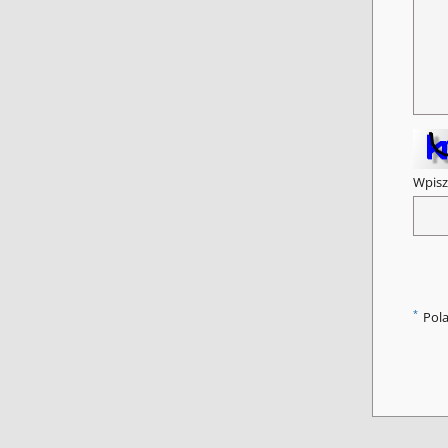
Wpisz
*
Pol