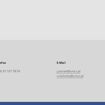
efon
E-Mail
8) 81 537 58 93
j.startek@umcs.pl
u.zielinska@umcs.pl