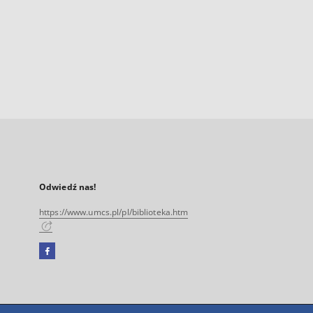
Odwiedź nas!
https://www.umcs.pl/pl/biblioteka.htm
Facebook
Link
zewnętrzny,
otworzy
się