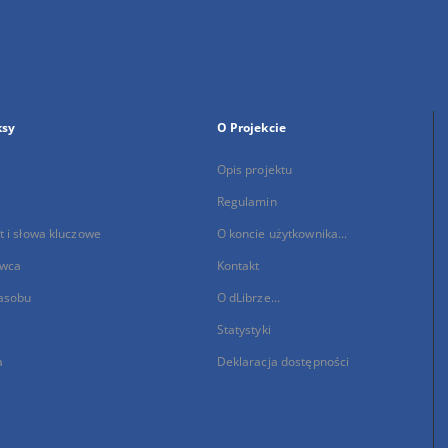
ksy
O Projekcie
Opis projektu
Regulamin
 i słowa kluczowe
O koncie użytkownika...
wca
Kontakt
asobu
O dLibrze...
Statystyki
a
Deklaracja dostępności