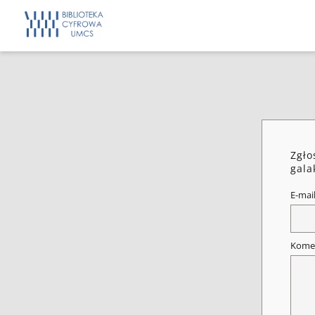
Zgło
gala
E-mai
Kome