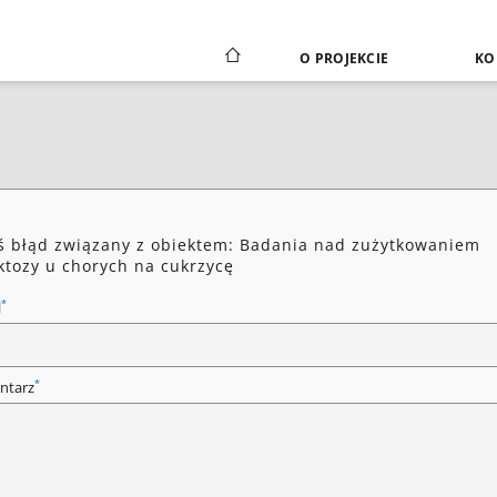
O PROJEKCIE
KO
ś błąd związany z obiektem: Badania nad zużytkowaniem
ktozy u chorych na cukrzycę
*
l
*
ntarz