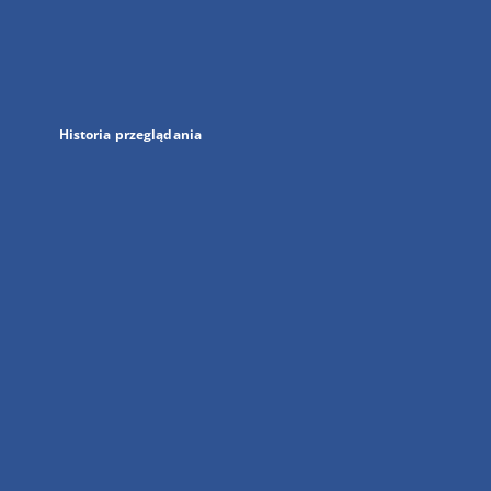
w
nowej
karcie
Historia przeglądania