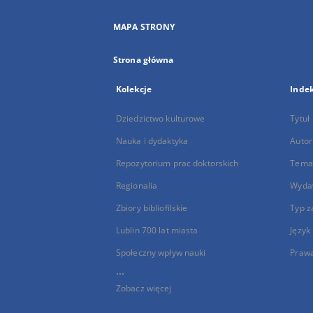
MAPA STRONY
Strona główna
Kolekcje
Inde
Dziedzictwo kulturowe
Tytuł
Nauka i dydaktyka
Autor
Repozytorium prac doktorskich
Temat
Regionalia
Wyda
Zbiory bibliofilskie
Typ z
Lublin 700 lat miasta
Język
Społeczny wpływ nauki
Praw
...
Zobacz więcej