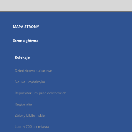
otworzy
się
w
nowej
MAPA STRONY
karcie
Strona główna
Kolekcje
Dziedzictwo kulturowe
Nauka i dydaktyka
Repozytorium prac doktorskich
Regionalia
Zbiory bibliofilskie
Lublin 700 lat miasta