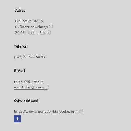
Adres
Biblioteka UMCS
ul. Radziszewskiego 11
20-031 Lublin, Poland
Telefon
(+48) 81 537 58 93
E-Mail
j.startek@umcs.pl
u.zielinska@umcs.pl
Odwiedź nas!
https://www.umcs.pl/pl/biblioteka.htm
Facebook
Link
zewnętrzny,