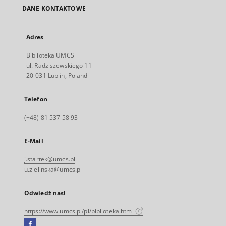
DANE KONTAKTOWE
Adres
Biblioteka UMCS
ul. Radziszewskiego 11
20-031 Lublin, Poland
Telefon
(+48) 81 537 58 93
E-Mail
j.startek@umcs.pl
u.zielinska@umcs.pl
Odwiedź nas!
https://www.umcs.pl/pl/biblioteka.htm
Facebook