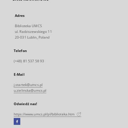
Adres
Biblioteka UMCS
ul. Radziszewskiego 11
20-031 Lublin, Poland
Telefon
(+48) 81 537 58 93
E-Mail
j.startek@umcs.pl
u.zielinska@umcs.pl
Odwiedź nas!
https://www.umcs.pl/pl/biblioteka.htm
Facebook
Link