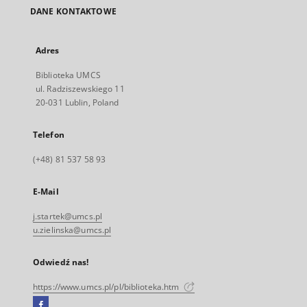
DANE KONTAKTOWE
Adres
Biblioteka UMCS
ul. Radziszewskiego 11
20-031 Lublin, Poland
Telefon
(+48) 81 537 58 93
E-Mail
j.startek@umcs.pl
u.zielinska@umcs.pl
Odwiedź nas!
https://www.umcs.pl/pl/biblioteka.htm
Facebook