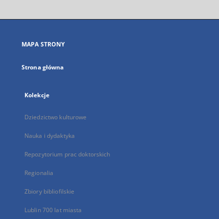
otworzy
się
w
nowej
MAPA STRONY
karcie
Strona główna
Kolekcje
Dziedzictwo kulturowe
Nauka i dydaktyka
Repozytorium prac doktorskich
Regionalia
Zbiory bibliofilskie
Lublin 700 lat miasta