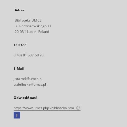
Adres
Biblioteka UMCS
ul. Radziszewskiego 11
20-031 Lublin, Poland
Telefon
(+48) 81 537 58 93
E-Mail
j.startek@umcs.pl
u.zielinska@umcs.pl
Odwiedź nas!
https://www.umcs.pl/pl/biblioteka.htm
Facebook
Link
zewnętrzny,