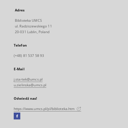
Adres
Biblioteka UMCS
ul. Radziszewskiego 11
20-031 Lublin, Poland
Telefon
(+48) 81 537 58 93
E-Mail
j.startek@umcs.pl
u.zielinska@umcs.pl
Odwiedź nas!
https://www.umcs.pl/pl/biblioteka.htm
Facebook
Link
zewnętrzny,