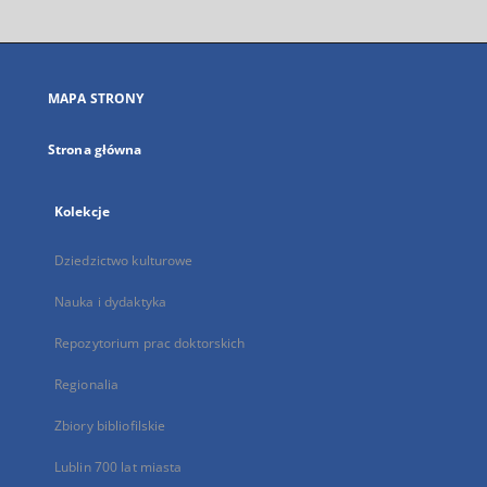
otworzy
się
w
nowej
MAPA STRONY
karcie
Strona główna
Kolekcje
Dziedzictwo kulturowe
Nauka i dydaktyka
Repozytorium prac doktorskich
Regionalia
Zbiory bibliofilskie
Lublin 700 lat miasta