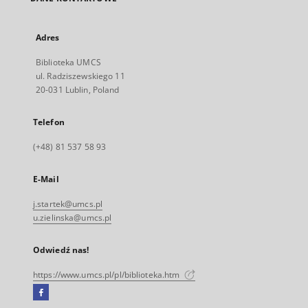
Adres
Biblioteka UMCS
ul. Radziszewskiego 11
20-031 Lublin, Poland
Telefon
(+48) 81 537 58 93
E-Mail
j.startek@umcs.pl
u.zielinska@umcs.pl
Odwiedź nas!
https://www.umcs.pl/pl/biblioteka.htm
Facebook
Link