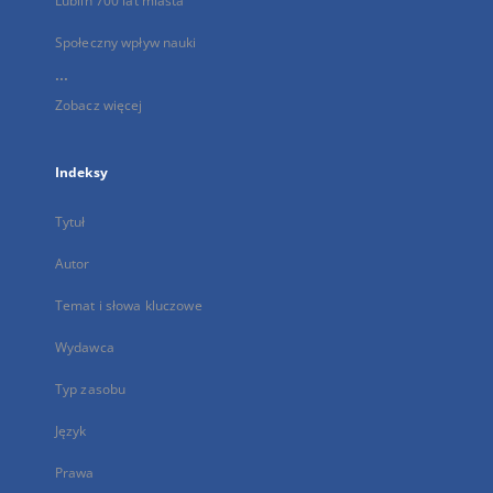
Lublin 700 lat miasta
Społeczny wpływ nauki
...
Zobacz więcej
Indeksy
Tytuł
Autor
Temat i słowa kluczowe
Wydawca
Typ zasobu
Język
Prawa