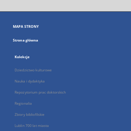
otworzy
się
w
nowej
MAPA STRONY
karcie
Strona główna
Kolekcje
Dziedzictwo kulturowe
Nauka i dydaktyka
Repozytorium prac doktorskich
Regionalia
Zbiory bibliofilskie
Lublin 700 lat miasta