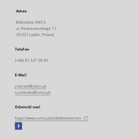
Adres
Biblioteka UMCS
ul. Radziszewskiego 11
20-031 Lublin, Poland
Telefon
(+48) 81 537 58 93
E-Mail
j.startek@umcs.pl
u.zielinska@umcs.pl
Odwiedź nas!
https://www.umcs.pl/pl/biblioteka.htm
Facebook
Link
zewnętrzny,